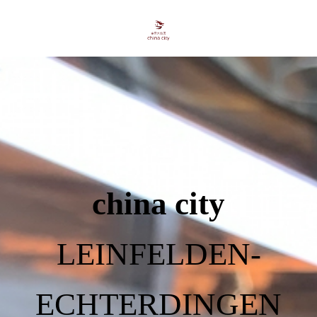
china city
LEINFELDEN-
ECHTERDINGEN