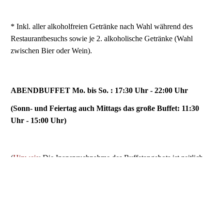
* Inkl. aller alkoholfreien Getränke nach Wahl während des
Restaurantbesuchs sowie je 2. alkoholische Getränke (Wahl
zwischen Bier oder Wein).
ABENDBUFFET Mo. bis So. : 17:30 Uhr - 22:00 Uhr
(Sonn- und Feiertag auch Mittags das große Buffet: 11:30
Uhr - 15:00 Uhr)
(
Hinweis
: Die Inanspruchnahme des Buffetangebots ist zeitlich
begrenzt auf eine auf die Dauer von max.
150
Minuten
.)
MONTAG- SONNTAG & FEIERTAGE