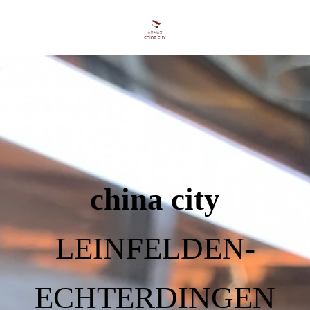
china city
LEINFELDEN-
ECHTERDINGEN