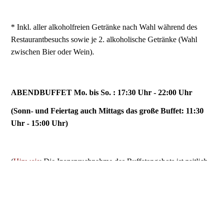
* Inkl. aller alkoholfreien Getränke nach Wahl während des
Restaurantbesuchs sowie je 2. alkoholische Getränke (Wahl
zwischen Bier oder Wein).
ABENDBUFFET Mo. bis So. : 17:30 Uhr - 22:00 Uhr
(Sonn- und Feiertag auch Mittags das große Buffet: 11:30
Uhr - 15:00 Uhr)
(
Hinweis
: Die Inanspruchnahme des Buffetangebots ist zeitlich
begrenzt auf eine auf die Dauer von max.
150
Minuten
.)
MONTAG- SONNTAG & FEIERTAGE